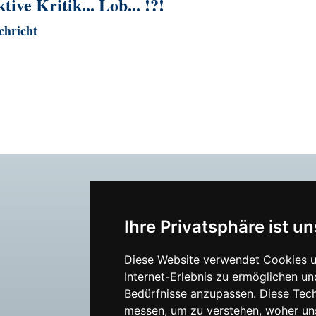
ive Kritik... Lob... !?!
achricht
Ihre Privatsphäre ist un
Diese Website verwendet Cookies u
Internet-Erlebnis zu ermöglichen un
Bedürfnisse anzupassen. Diese Tec
messen, um zu verstehen, woher u