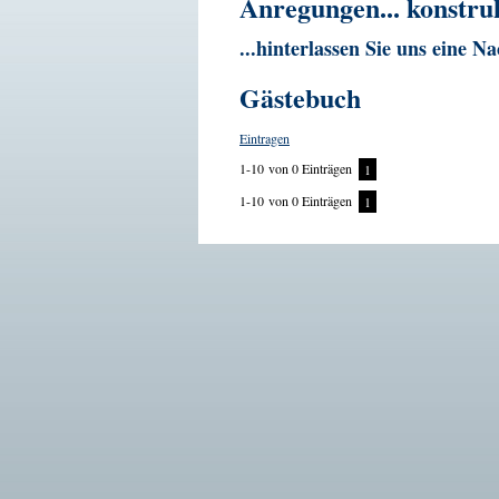
Anregungen... konstrukt
...hinterlassen Sie uns eine N
Gästebuch
Eintragen
1-10
von 0 Einträgen
1
1-10
von 0 Einträgen
1